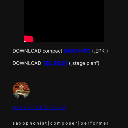
DOWNLOAD compact
BAND INFO
(„EPK“)
DOWNLOAD
TEC RIDER
(„stage plan“)
M O R I T Z K ö T H E R
s a x o p h o n i s t | c o m p o s e r | p e r f o r m e r