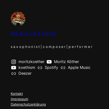
M O R I T Z K ö T H E R
s a x o p h o n i s t | c o m p o s e r | p e r f o r m e r
moritzkoether
Moritz Köther
koethism
Spotify
Apple Music
Deezer
Kontakt
Impressum
Datenschutzerklärung