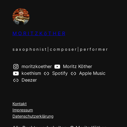
M O R I T Z K ö T H E R
s a x o p h o n i s t | c o m p o s e r | p e r f o r m e r
moritzkoether
Moritz Köther
koethism
Spotify
Apple Music
Deezer
Kontakt
Impressum
Datenschutzerklärung